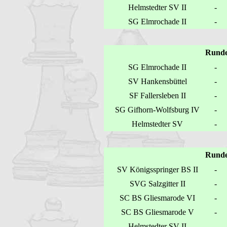
Helmstedter SV II
-
SG Elmrochade II
-
Runde
SG Elmrochade II
-
SV Hankensbüttel
-
SF Fallersleben II
-
SG Gifhorn-Wolfsburg IV
-
Helmstedter SV
-
Runde
SV Königsspringer BS II
-
SVG Salzgitter II
-
SC BS Gliesmarode VI
-
SC BS Gliesmarode V
-
Helmstedter SV II
-