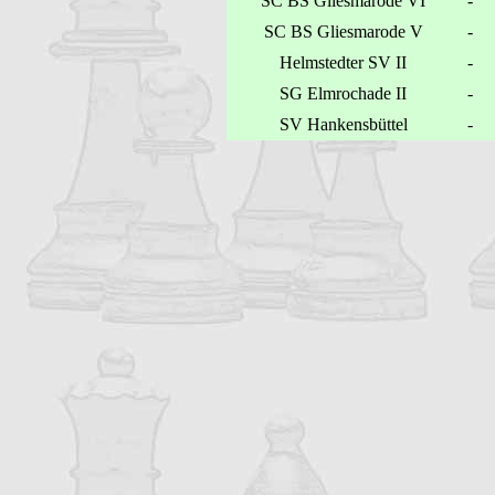
SC BS Gliesmarode VI
-
SC BS Gliesmarode V
-
Helmstedter SV II
-
SG Elmrochade II
-
SV Hankensbüttel
-