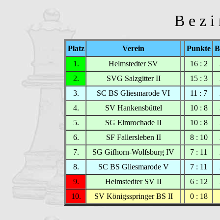
B e z i 
Platz
Verein
Punkte
B
1.
Helmstedter SV
16 : 2
2.
SVG Salzgitter II
15 : 3
3.
SC BS Gliesmarode VI
11 : 7
4.
SV Hankensbüttel
10 : 8
5.
SG Elmrochade II
10 : 8
6.
SF Fallersleben II
8 : 10
7.
SG Gifhorn-Wolfsburg IV
7 : 11
8.
SC BS Gliesmarode V
7 : 11
9.
Helmstedter SV II
6 : 12
10.
SV Königsspringer BS II
0 : 18