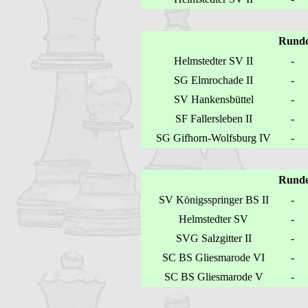
Runde
Helmstedter SV II
-
SG Elmrochade II
-
SV Hankensbüttel
-
SF Fallersleben II
-
SG Gifhorn-Wolfsburg IV
-
Runde
SV Königsspringer BS II
-
Helmstedter SV
-
SVG Salzgitter II
-
SC BS Gliesmarode VI
-
SC BS Gliesmarode V
-