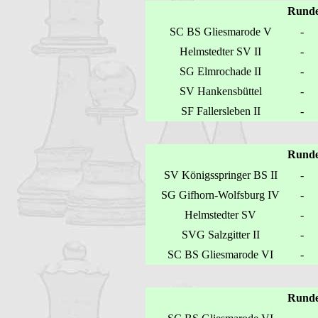
Runde
SC BS Gliesmarode V
-
Helmstedter SV II
-
SG Elmrochade II
-
SV Hankensbüttel
-
SF Fallersleben II
-
Runde
SV Königsspringer BS II
-
SG Gifhorn-Wolfsburg IV
-
Helmstedter SV
-
SVG Salzgitter II
-
SC BS Gliesmarode VI
-
Runde