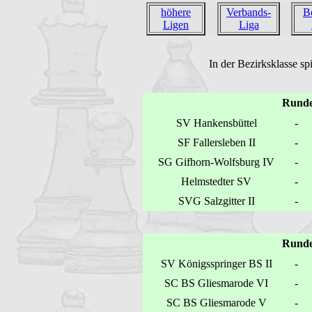
höhere
Verbands-
B
Ligen
Liga
In der Bezirksklasse sp
Runde
SV Hankensbüttel
-
SF Fallersleben II
-
SG Gifhorn-Wolfsburg IV
-
Helmstedter SV
-
SVG Salzgitter II
-
Runde
SV Königsspringer BS II
-
SC BS Gliesmarode VI
-
SC BS Gliesmarode V
-